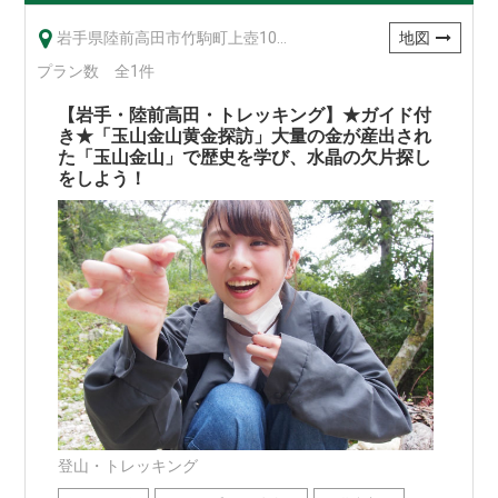
岩手県陸前高田市竹駒町上壺104-8
地図
プラン数 全1件
【岩手・陸前高田・トレッキング】★ガイド付
き★「玉山金山黄金探訪」大量の金が産出され
た「玉山金山」で歴史を学び、水晶の欠片探し
をしよう！
登山・トレッキング