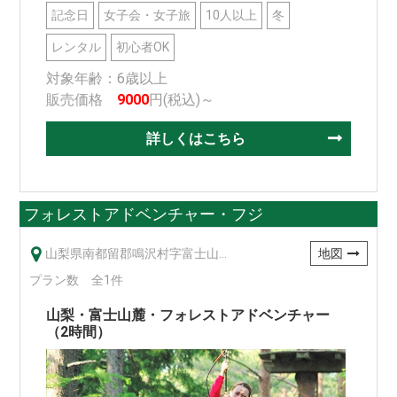
記念日
女子会・女子旅
10人以上
冬
レンタル
初心者OK
対象年齢：6歳以上
販売価格
9000
円(税込)～
詳しくはこちら
フォレストアドベンチャー・フジ
山梨県南都留郡鳴沢村字富士山8545-1
地図
プラン数 全1件
山梨・富士山麓・フォレストアドベンチャー
（2時間）