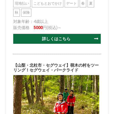
現地払い
こどもとおでかけ
デート
春
夏
秋
保険
対象年齢：4歳以上
販売価格
5000
円(税込)～
詳しくはこちら
【山梨・北杜市・セグウェイ】萌木の村をツー
リング！セグウェイ・パークライド