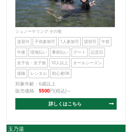
シュノーケリング その他
送迎付
子供参加可
1人参加可
貸切可
午前
午後
現地払い
事前払い
デート
記念日
女子会・女子旅
10人以上
オールシーズン
保険
レンタル
初心者OK
対象年齢：6歳以上
販売価格
5500
円(税込)～
詳しくはこちら
玉乃湯