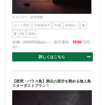
エコツアー･自然体験
ガイド同行
子供参加可
午後
現地払い
春
夏
秋
保険
定価 6000円(税込)～
販売価格
5500
円(税
込)～
詳しくはこちら
【夜間・バラス島】満点の星空を眺める無人島
スターダストプラン！