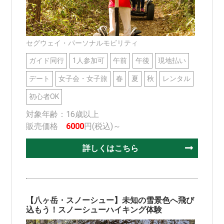
セグウェイ・パーソナルモビリティ
ガイド同行
1人参加可
午前
午後
現地払い
デート
女子会・女子旅
春
夏
秋
レンタル
初心者OK
対象年齢：16歳以上
販売価格
6000
円(税込)～
詳しくはこちら
【八ヶ岳・スノーシュー】未知の雪景色へ飛び
込もう！スノーシューハイキング体験