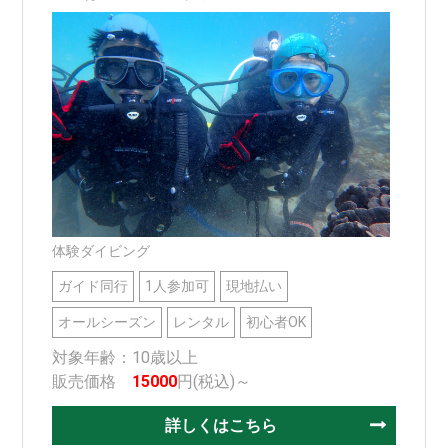
体験ダイビング
ガイド同行
1人参加可
現地払い
オールシーズン
レンタル
初心者OK
対象年齢：10歳以上
販売価格
15000
円(税込)～
詳しくはこちら