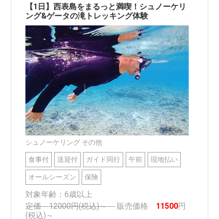
【1日】西表島をまるっと満喫！シュノーケリ
ング&ゲータの滝トレッキング体験
シュノーケリング その他
食事付
送迎付
ガイド同行
午前
現地払い
オールシーズン
保険
対象年齢：6歳以上
定価 12000円(税込)～
販売価格
11500
円
(税込)～