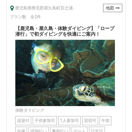
鹿児島県熊毛郡屋久島町宮之浦1233-25
地図
プラン数 全2件
【鹿児島・屋久島・体験ダイビング】「ロープ
潜行」で初ダイビングを快適にご案内！
体験ダイビング
送迎付
子供参加可
1人参加可
貸切可
午前
午後
現地払い
事前払い
デート
記念日