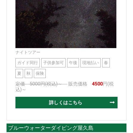
ナイトツアー
ガイド同行
子供参加可
午後
現地払い
春
夏
秋
保険
定価 5000円(税込)～
販売価格
4500
円(税
込)～
詳しくはこちら
ブルーウォーターダイビング屋久島