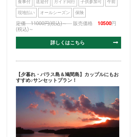
食事付
送迎付
ガイド同行
子供参加可
午前
現地払い
オールシーズン
保険
定価 11000円(税込)～
販売価格
10500
円
(税込)～
詳しくはこちら
【夕暮れ・バラス島＆鳩間島】カップルにもお
すすめ♪サンセットプラン！