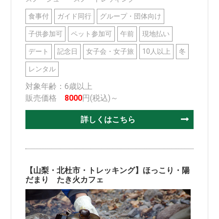
食事付
ガイド同行
グループ・団体向け
子供参加可
ペット参加可
午前
現地払い
デート
記念日
女子会・女子旅
10人以上
冬
レンタル
対象年齢：6歳以上
販売価格
8000
円(税込)～
詳しくはこちら
【山梨・北杜市・トレッキング】ほっこり・陽
だまり たき火カフェ