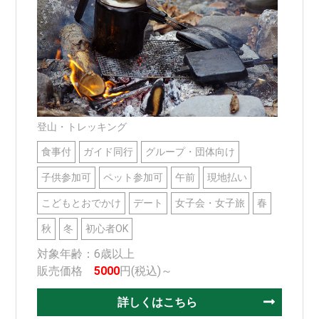
登山・トレッキング
食事付
ガイド同行
グループ・団体向け
子供参加可
ペット参加可
午前
現地払い
こどもとおでかけ
デート
女子会・女子旅
春
秋
冬
初心者OK
対象年齢：6歳以上
販売価格
5000
円(税込)～
詳しくはこちら