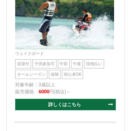
ウェイクボード
送迎付
子供参加可
午前
午後
現地払い
オールシーズン
保険
初心者OK
対象年齢：3歳以上
販売価格
6000
円(税込)～
詳しくはこちら