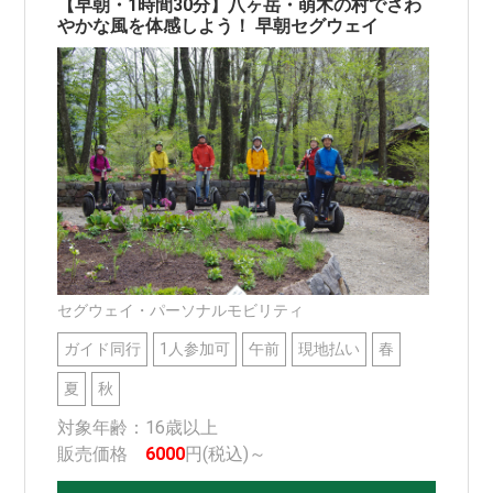
【早朝・1時間30分】八ヶ岳・萌木の村でさわ
やかな風を体感しよう！ 早朝セグウェイ
セグウェイ・パーソナルモビリティ
ガイド同行
1人参加可
午前
現地払い
春
夏
秋
対象年齢：16歳以上
販売価格
6000
円(税込)～