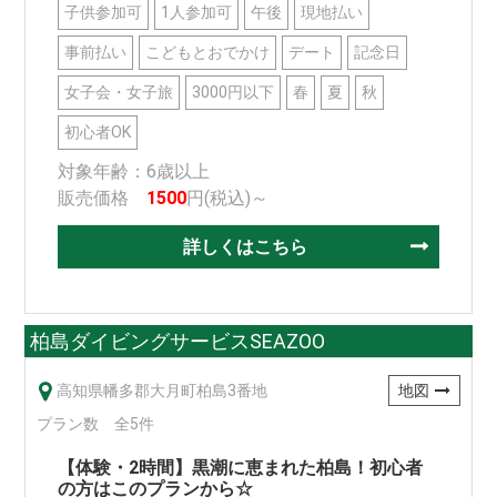
子供参加可
1人参加可
午後
現地払い
事前払い
こどもとおでかけ
デート
記念日
女子会・女子旅
3000円以下
春
夏
秋
初心者OK
対象年齢：6歳以上
販売価格
1500
円(税込)～
詳しくはこちら
柏島ダイビングサービスSEAZOO
高知県幡多郡大月町柏島3番地
地図
プラン数 全5件
【体験・2時間】黒潮に恵まれた柏島！初心者
の方はこのプランから☆