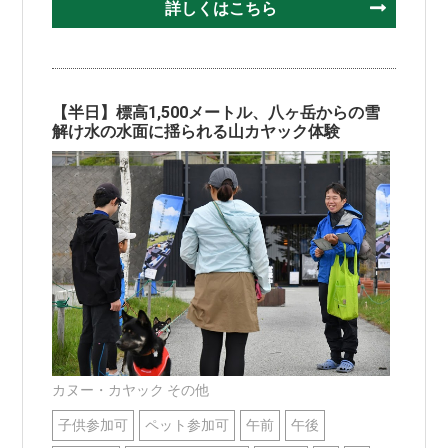
詳しくはこちら
【半日】標高1,500メートル、八ヶ岳からの雪
解け水の水面に揺られる山カヤック体験
カヌー・カヤック その他
子供参加可
ペット参加可
午前
午後