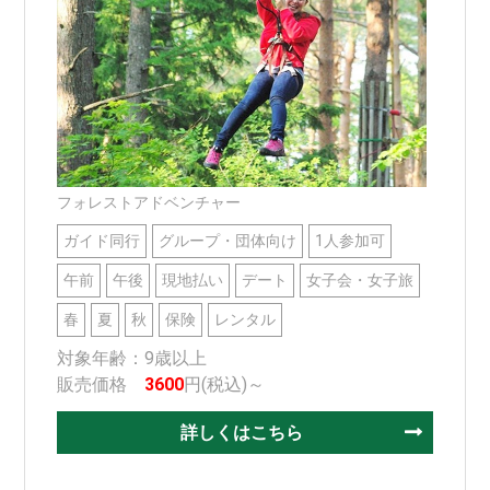
フォレストアドベンチャー
ガイド同行
グループ・団体向け
1人参加可
午前
午後
現地払い
デート
女子会・女子旅
春
夏
秋
保険
レンタル
対象年齢：9歳以上
販売価格
3600
円(税込)～
詳しくはこちら