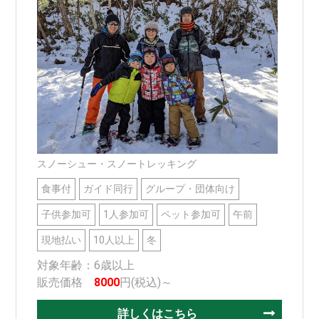
スノーシュー・スノートレッキング
食事付
ガイド同行
グループ・団体向け
子供参加可
1人参加可
ペット参加可
午前
現地払い
10人以上
冬
対象年齢：6歳以上
販売価格
8000
円(税込)～
詳しくはこちら