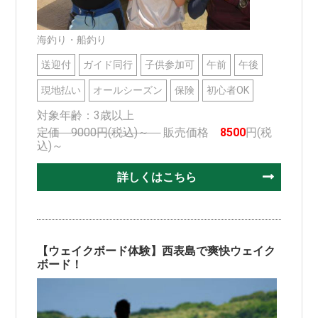
海釣り・船釣り
送迎付
ガイド同行
子供参加可
午前
午後
現地払い
オールシーズン
保険
初心者OK
対象年齢：3歳以上
定価 9000円(税込)～
販売価格
8500
円(税
込)～
詳しくはこちら
【ウェイクボード体験】西表島で爽快ウェイク
ボード！