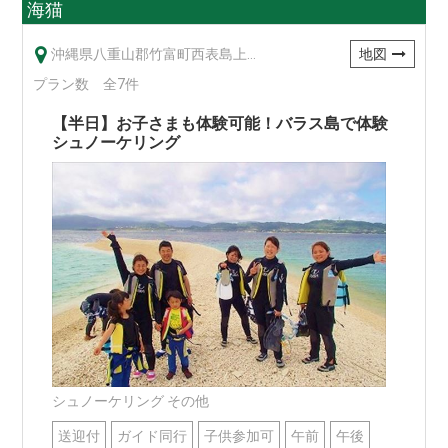
海猫
沖縄県八重山郡竹富町西表島上原572
地図
プラン数 全7件
【半日】お子さまも体験可能！バラス島で体験
シュノーケリング
シュノーケリング その他
送迎付
ガイド同行
子供参加可
午前
午後