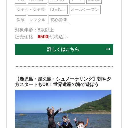
女子会・女子旅
10人以上
オールシーズン
保険
レンタル
初心者OK
対象年齢：8歳以上
販売価格
8500
円(税込)～
詳しくはこちら
【鹿児島・屋久島・シュノーケリング】朝や夕
方スタートもOK！世界遺産の海で遊ぼう