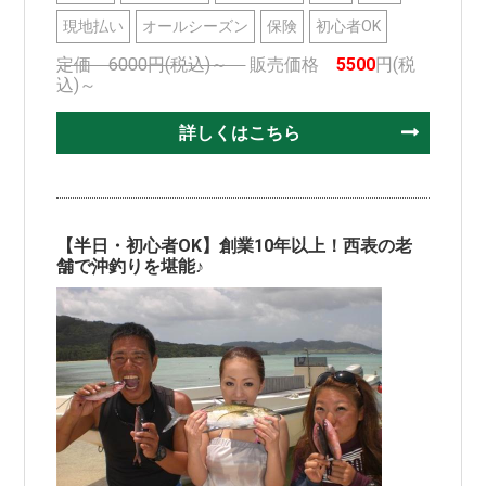
現地払い
オールシーズン
保険
初心者OK
定価 6000円(税込)～
販売価格
5500
円(税
込)～
詳しくはこちら
【半日・初心者OK】創業10年以上！西表の老
舗で沖釣りを堪能♪