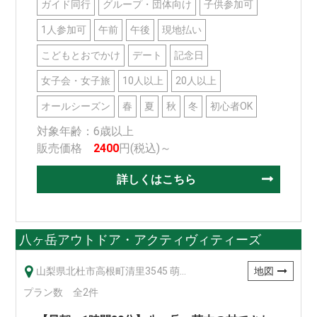
ガイド同行
グループ・団体向け
子供参加可
1人参加可
午前
午後
現地払い
こどもとおでかけ
デート
記念日
女子会・女子旅
10人以上
20人以上
オールシーズン
春
夏
秋
冬
初心者OK
対象年齢：6歳以上
販売価格
2400
円(税込)～
詳しくはこちら
八ヶ岳アウトドア・アクティヴィティーズ
山梨県北杜市高根町清里3545 萌木の村（清里自動車向かい 萌木の村南駐車場内）
地図
プラン数 全2件