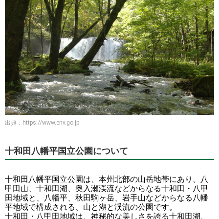
出典：
https://www.env.go.jp
十和田八幡平国立公園について
十和田八幡平国立公園は、本州北部の山岳地帯にあり、八
甲田山、十和田湖、奥入瀬渓流などからなる十和田・八甲
田地域と、八幡平、秋田駒ヶ岳、岩手山などからなる八幡
平地域で構成される、山と湖と渓流の公園です。
十和田・八甲田地域は、神秘的な美しさを誇る十和田湖、