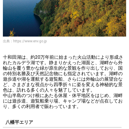
出典：
https://www.env.go.jp
十和田湖は、約20万年前に始まった火山活動により形成さ
れたカルデラ湖です。静まりかえった湖面と、湖畔から外
輪山を覆う豊かな緑が原生的な景観を作り出しており、国
の特別名勝及び天然記念物にも指定されています。湖畔の
遊歩道や湖を運航する遊覧船、さらには外輪山の展望台な
ど、さまざまな視点から四季折々に姿を変える神秘的な景
色は、訪れる多くの人々を魅了しています。
中山半島のつけ根にあたる休屋・休平地区をはじめ、湖畔
には遊歩道、遊覧船乗り場、キャンプ場などが点在してお
り、多くの利用者で賑わっています。
八幡平エリア