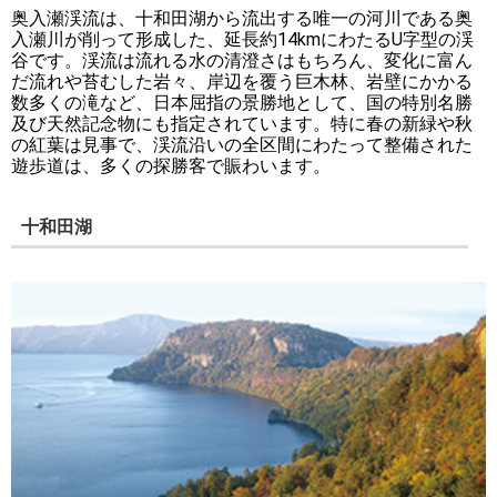
奥入瀬渓流は、十和田湖から流出する唯一の河川である奥
入瀬川が削って形成した、延長約14kmにわたるU字型の渓
谷です。渓流は流れる水の清澄さはもちろん、変化に富ん
だ流れや苔むした岩々、岸辺を覆う巨木林、岩壁にかかる
数多くの滝など、日本屈指の景勝地として、国の特別名勝
及び天然記念物にも指定されています。特に春の新緑や秋
の紅葉は見事で、渓流沿いの全区間にわたって整備された
遊歩道は、多くの探勝客で賑わいます。
十和田湖